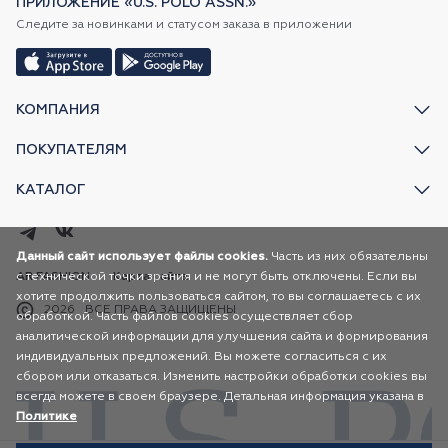
ПРИЛОЖЕНИЕ «U.S. POLO ASSN.»
Следите за новинками и статусом заказа в приложении
КОМПАНИЯ
ПОКУПАТЕЛЯМ
КАТАЛОГ
Данный сайт использует файлы cookies.
Часть из них обязательны
с технической точки зрения и не могут быть отключены. Если вы
AR FASHION
Карта сайта
хотите продолжить пользоваться сайтом, то вы соглашаетесь с их
2026
ВСЕ ПРАВА ЗАЩИЩЕНЫ
обработкой. Часть файлов cookies осуществляет сбор
аналитической информации для улучшения сайта и формирования
индивидуальных предложений. Вы можете согласиться с их
сбором или отказаться. Изменить настройки обработки cookies вы
всегда можете в своем браузере. Детальная информация указана в
Политике