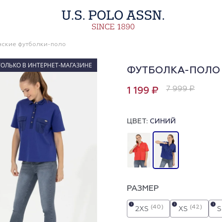
ские футболки-поло
ТОЛЬКО В ИНТЕРНЕТ-МАГАЗИНЕ
ФУТБОЛКА-ПОЛО 
7 999 ₽
1 199 ₽
ЦВЕТ:
СИНИЙ
РАЗМЕР
i
i
i
(40)
(42)
2XS
XS
S