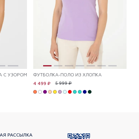
А С УЗОРОМ
ФУТБОЛКА-ПОЛО ИЗ ХЛОПКА
ФУ
5 999 ₽
4 499 ₽
4 
АЯ РАССЫЛКА