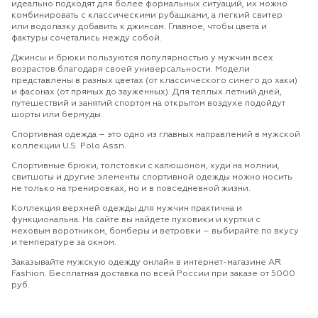
идеально подходят для более формальных ситуаций, их можно
комбинировать с классическими рубашками, а легкий свитер
или водолазку добавить к джинсам. Главное, чтобы цвета и
фактуры сочетались между собой.
Джинсы и брюки пользуются популярностью у мужчин всех
возрастов благодаря своей универсальности. Модели
представлены в разных цветах (от классического синего до хаки)
и фасонах (от прямых до зауженных). Для теплых летний дней,
путешествий и занятий спортом на открытом воздухе подойдут
шорты или бермуды.
Спортивная одежда – это одно из главных направлений в мужской
коллекции U.S. Polo Assn.
Спортивные брюки, толстовки с капюшоном, худи на молнии,
свитшоты и другие элементы спортивной одежды можно носить
не только на тренировках, но и в повседневной жизни.
Коллекция верхней одежды для мужчин практична и
функциональна. На сайте вы найдете пуховики и куртки с
меховым воротником, бомберы и ветровки – выбирайте по вкусу
и температуре за окном.
Заказывайте мужскую одежду онлайн в интернет-магазине AR
Fashion. Бесплатная доставка по всей России при заказе от 5000
руб.