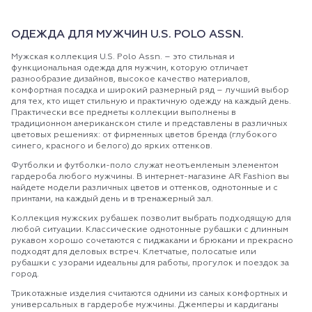
ОДЕЖДА ДЛЯ МУЖЧИН U.S. POLO ASSN.
Мужская коллекция U.S. Polo Assn. – это стильная и
функциональная одежда для мужчин, которую отличает
разнообразие дизайнов, высокое качество материалов,
комфортная посадка и широкий размерный ряд – лучший выбор
для тех, кто ищет стильную и практичную одежду на каждый день.
Практически все предметы коллекции выполнены в
традиционном американском стиле и представлены в различных
цветовых решениях: от фирменных цветов бренда (глубокого
синего, красного и белого) до ярких оттенков.
Футболки и футболки-поло служат неотъемлемым элементом
гардероба любого мужчины. В интернет-магазине AR Fashion вы
найдете модели различных цветов и оттенков, однотонные и с
принтами, на каждый день и в тренажерный зал.
Коллекция мужских рубашек позволит выбрать подходящую для
любой ситуации. Классические однотонные рубашки с длинным
рукавом хорошо сочетаются с пиджаками и брюками и прекрасно
подходят для деловых встреч. Клетчатые, полосатые или
рубашки с узорами идеальны для работы, прогулок и поездок за
город.
Трикотажные изделия считаются одними из самых комфортных и
универсальных в гардеробе мужчины. Джемперы и кардиганы