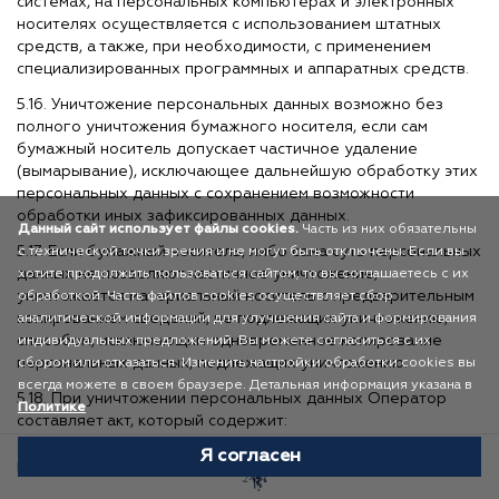
системах, на персональных компьютерах и электронных
носителях осуществляется с использованием штатных
средств, а также, при необходимости, с применением
специализированных программных и аппаратных средств.
5.16. Уничтожение персональных данных возможно без
полного уничтожения бумажного носителя, если сам
бумажный носитель допускает частичное удаление
(вымарывание), исключающее дальнейшую обработку этих
персональных данных с сохранением возможности
обработки иных зафиксированных данных.
Данный сайт использует файлы cookies.
Часть из них обязательны
5.17. Если бумажный носитель, либо сама суть персональных
с технической точки зрения и не могут быть отключены. Если вы
данных не позволяют частичное уничтожение,
хотите продолжить пользоваться сайтом, то вы соглашаетесь с их
уничтожается материальный носитель с предварительным
обработкой. Часть файлов cookies осуществляет сбор
копированием сведений, не подлежащих уничтожению,
аналитической информации для улучшения сайта и формирования
способом, исключающим одновременное копирование
индивидуальных предложений. Вы можете согласиться с их
персональных данных, подлежащих уничтожению.
сбором или отказаться. Изменить настройки обработки cookies вы
всегда можете в своем браузере. Детальная информация указана в
5.18. При уничтожении персональных данных Оператор
Политике
составляет акт, который содержит:
Я согласен
наименование и адрес Оператора;
Избранное
Каталог
Корзина
Профиль
наименование (юридического лица) или фамилию, имя,