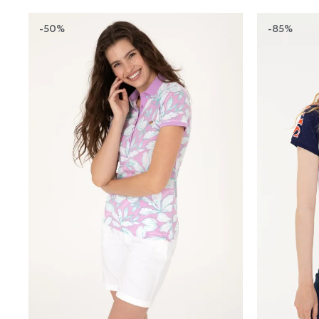
-50%
-85%