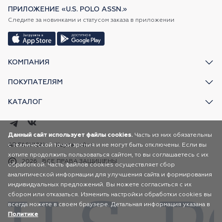
ПРИЛОЖЕНИЕ «U.S. POLO ASSN.»
Следите за новинками и статусом заказа в приложении
КОМПАНИЯ
ПОКУПАТЕЛЯМ
КАТАЛОГ
Данный сайт использует файлы cookies.
Часть из них обязательны
с технической точки зрения и не могут быть отключены. Если вы
AR FASHION
Карта сайта
хотите продолжить пользоваться сайтом, то вы соглашаетесь с их
2026
ВСЕ ПРАВА ЗАЩИЩЕНЫ
обработкой. Часть файлов cookies осуществляет сбор
аналитической информации для улучшения сайта и формирования
индивидуальных предложений. Вы можете согласиться с их
сбором или отказаться. Изменить настройки обработки cookies вы
всегда можете в своем браузере. Детальная информация указана в
Политике