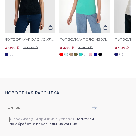
ФУТБОЛКА-ПОЛО ИЗ ХЛОПКА С УЗОРОМ КОСЫ
ФУТБОЛКА-ПОЛО ИЗ ХЛОПКА С ПРИНТОМ НА ПЛАНКЕ
9 999 ₽
5 999 ₽
9
4 999 ₽
4 499 ₽
4 999 ₽
НОВОСТНАЯ РАССЫЛКА
Я прочитал(а) и принимаю условия
Политики
по обработке персональных данных