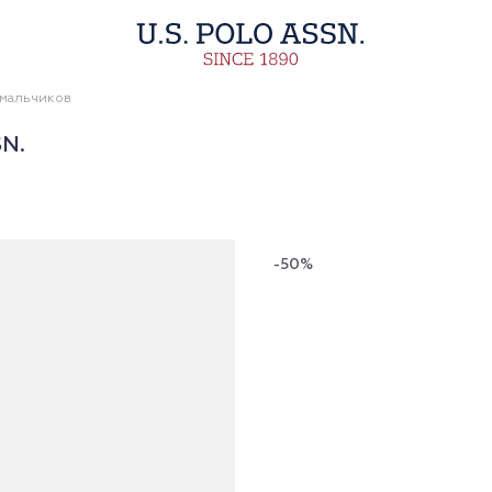
 мальчиков
N.
-50%