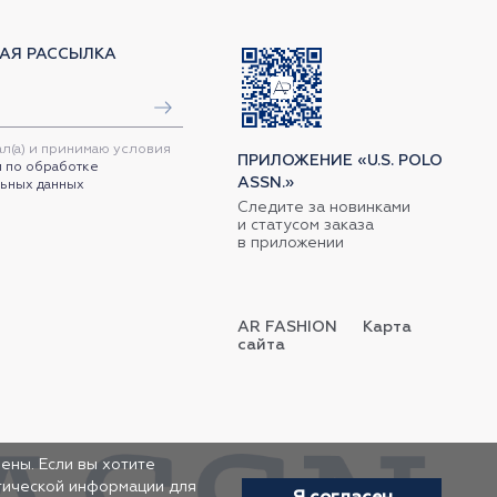
АЯ РАССЫЛКА
ал(а) и принимаю условия
ПРИЛОЖЕНИЕ «U.S. POLO
 по обработке
ASSN.»
ьных данных
Следите за новинками
и статусом заказа
в приложении
AR FASHION
Карта
сайта
ены. Если вы хотите
итической информации для