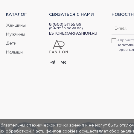
КАТАЛОГ
СВЯЗАТЬСЯ С НАМИ
НОВОСТН
8 (800) 511 55 89
Женщины
(ПН-ПТ 10:00-18:00)
ESTORE@ARFASHION.RU
Мужчины
Я прочит
Дети
Политики
персонал
Малыши
обязательны с технической точки зрения и не могут быть отключ
 их обработкой. Часть файлов cookies осуществляет сбор анал