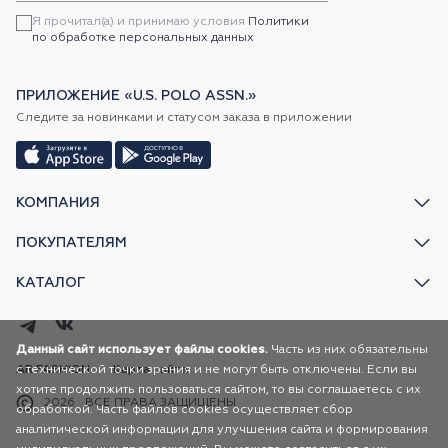
Я прочитал(а) и принимаю условия
Политики
по обработке персональных данных
ПРИЛОЖЕНИЕ «U.S. POLO ASSN.»
Следите за новинками и статусом заказа в приложении
КОМПАНИЯ
ПОКУПАТЕЛЯМ
КАТАЛОГ
Данный сайт использует файлы cookies.
Часть из них обязательны
AR FASHION
с технической точки зрения и не могут быть отключены. Если вы
Карта сайта
хотите продолжить пользоваться сайтом, то вы соглашаетесь с их
2026
ВСЕ ПРАВА ЗАЩИЩЕНЫ
обработкой. Часть файлов cookies осуществляет сбор
аналитической информации для улучшения сайта и формирования