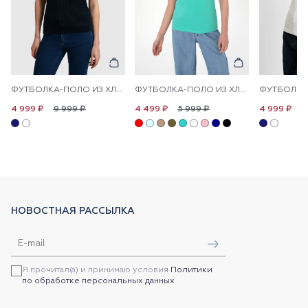
ФУТБОЛКА-ПОЛО ИЗ ХЛОПКА С УЗОРОМ КОСЫ
ФУТБОЛКА-ПОЛО ИЗ ХЛОПКА С ПРИНТОМ НА ПЛАНКЕ
9 999 ₽
5 999 ₽
9
4 999 ₽
4 499 ₽
4 999 ₽
НОВОСТНАЯ РАССЫЛКА
Я прочитал(а) и принимаю условия
Политики
по обработке персональных данных