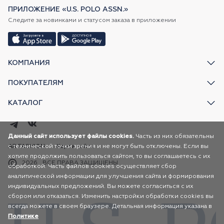
ПРИЛОЖЕНИЕ «U.S. POLO ASSN.»
Следите за новинками и статусом заказа в приложении
КОМПАНИЯ
ПОКУПАТЕЛЯМ
КАТАЛОГ
Данный сайт использует файлы cookies.
Часть из них обязательны
с технической точки зрения и не могут быть отключены. Если вы
AR FASHION
Карта сайта
хотите продолжить пользоваться сайтом, то вы соглашаетесь с их
2026
ВСЕ ПРАВА ЗАЩИЩЕНЫ
обработкой. Часть файлов cookies осуществляет сбор
аналитической информации для улучшения сайта и формирования
индивидуальных предложений. Вы можете согласиться с их
сбором или отказаться. Изменить настройки обработки cookies вы
всегда можете в своем браузере. Детальная информация указана в
Политике