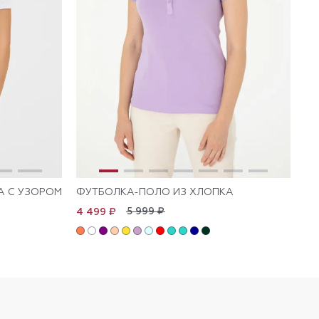
А С УЗОРОМ
ФУТБОЛКА-ПОЛО ИЗ ХЛОПКА
ФУ
5 999 ₽
4 499 ₽
4 