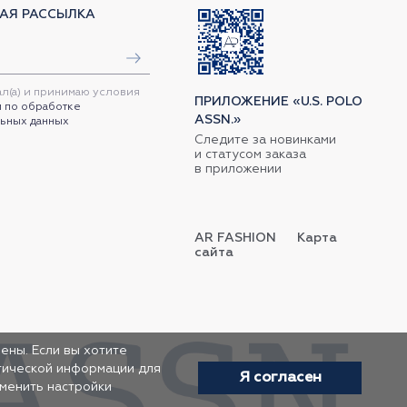
АЯ РАССЫЛКА
ал(а) и принимаю условия
ПРИЛОЖЕНИЕ «U.S. POLO
 по обработке
ASSN.»
ьных данных
Следите за новинками
и статусом заказа
в приложении
AR FASHION
Карта
сайта
ены. Если вы хотите
итической информации для
Я согласен
зменить настройки