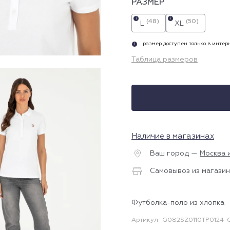
РАЗМЕР
i
i
(48)
(50)
L
XL
размер доступен только в инте
i
Таблица размеров
Наличие в магазинах
Ваш город —
Москва 
Самовывоз из магазин
Футболка-поло из хлопка
Артикул
G082SZ0110TP0124-