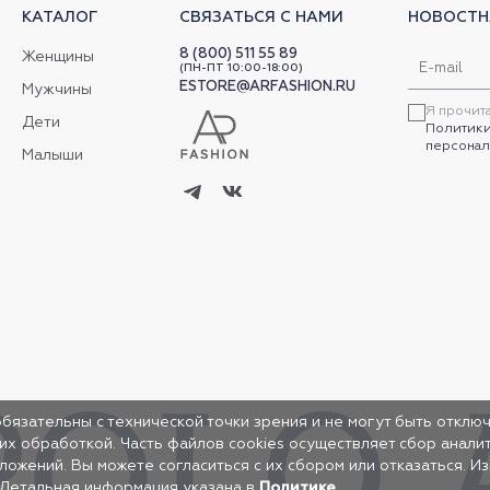
КАТАЛОГ
СВЯЗАТЬСЯ С НАМИ
НОВОСТН
8 (800) 511 55 89
Женщины
(ПН-ПТ 10:00-18:00)
ESTORE@ARFASHION.RU
Мужчины
Я прочит
Дети
Политики
персонал
Малыши
обязательны с технической точки зрения и не могут быть отключ
 их обработкой. Часть файлов cookies осуществляет сбор анал
жений. Вы можете согласиться с их сбором или отказаться. И
 Детальная информация указана в
Политике