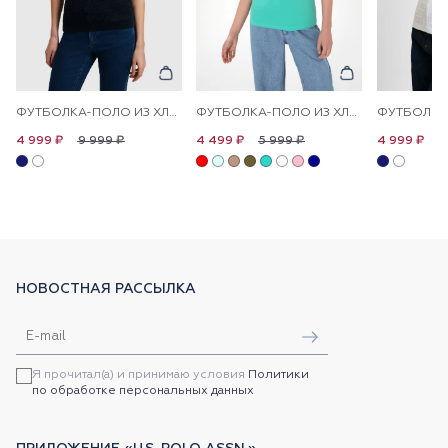
ФУТБОЛКА-ПОЛО ИЗ ХЛОПКА С УЗОРОМ КОСЫ
ФУТБОЛКА-ПОЛО ИЗ ХЛОПКА С ПРИНТОМ НА ПЛАНКЕ
9 999 ₽
5 999 ₽
9
4 999 ₽
4 499 ₽
4 999 ₽
НОВОСТНАЯ РАССЫЛКА
Я прочитал(а) и принимаю условия
Политики
по обработке персональных данных