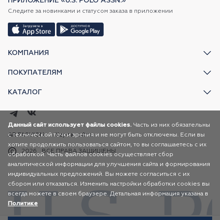
ПРИЛОЖЕНИЕ «U.S. POLO ASSN.»
Следите за новинками и статусом заказа в приложении
КОМПАНИЯ
ПОКУПАТЕЛЯМ
КАТАЛОГ
Данный сайт использует файлы cookies.
Часть из них обязательны
с технической точки зрения и не могут быть отключены. Если вы
AR FASHION
Карта сайта
хотите продолжить пользоваться сайтом, то вы соглашаетесь с их
2026
ВСЕ ПРАВА ЗАЩИЩЕНЫ
обработкой. Часть файлов cookies осуществляет сбор
аналитической информации для улучшения сайта и формирования
индивидуальных предложений. Вы можете согласиться с их
сбором или отказаться. Изменить настройки обработки cookies вы
всегда можете в своем браузере. Детальная информация указана в
Политике