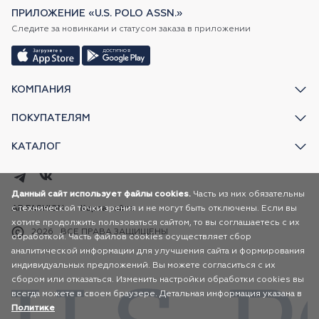
ПРИЛОЖЕНИЕ «U.S. POLO ASSN.»
Следите за новинками и статусом заказа в приложении
КОМПАНИЯ
ПОКУПАТЕЛЯМ
КАТАЛОГ
Данный сайт использует файлы cookies.
Часть из них обязательны
с технической точки зрения и не могут быть отключены. Если вы
AR FASHION
Карта сайта
хотите продолжить пользоваться сайтом, то вы соглашаетесь с их
2026
ВСЕ ПРАВА ЗАЩИЩЕНЫ
обработкой. Часть файлов cookies осуществляет сбор
аналитической информации для улучшения сайта и формирования
индивидуальных предложений. Вы можете согласиться с их
сбором или отказаться. Изменить настройки обработки cookies вы
всегда можете в своем браузере. Детальная информация указана в
Политике