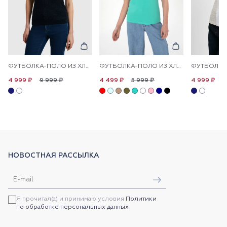
ФУТБОЛКА-ПОЛО ИЗ ХЛОПКА С УЗОРОМ КОСЫ
ФУТБОЛКА-ПОЛО ИЗ ХЛОПКА С ПРИНТОМ НА ПЛАНКЕ
9 999 ₽
5 999 ₽
9
4 999 ₽
4 499 ₽
4 999 ₽
НОВОСТНАЯ РАССЫЛКА
Я прочитал(а) и принимаю условия
Политики
по обработке персональных данных