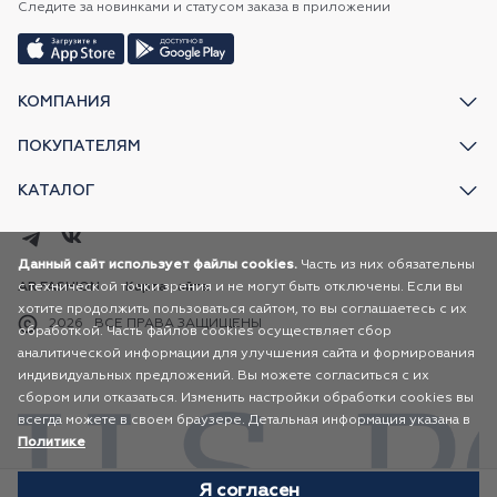
Следите за новинками и статусом заказа в приложении
КОМПАНИЯ
ПОКУПАТЕЛЯМ
КАТАЛОГ
Данный сайт использует файлы cookies.
Часть из них обязательны
с технической точки зрения и не могут быть отключены. Если вы
AR FASHION
Карта сайта
хотите продолжить пользоваться сайтом, то вы соглашаетесь с их
2026
ВСЕ ПРАВА ЗАЩИЩЕНЫ
обработкой. Часть файлов cookies осуществляет сбор
аналитической информации для улучшения сайта и формирования
индивидуальных предложений. Вы можете согласиться с их
сбором или отказаться. Изменить настройки обработки cookies вы
всегда можете в своем браузере. Детальная информация указана в
Политике
Я согласен