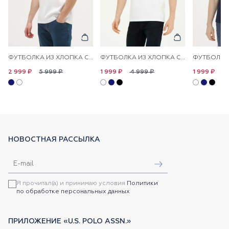
ФУТБОЛКА ИЗ ХЛОПКА С НАДПИСЬЮ
ФУТБОЛКА ИЗ ХЛОПКА С ЛОГОТИПОМ
5 999 ₽
4 999 ₽
4 
2 999 ₽
1 999 ₽
1 999 ₽
НОВОСТНАЯ РАССЫЛКА
Я прочитал(а) и принимаю условия
Политики
по обработке персональных данных
ПРИЛОЖЕНИЕ «U.S. POLO ASSN.»