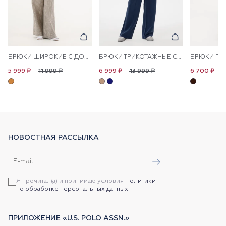
БРЮКИ ШИРОКИЕ С ДОБАВЛЕНИЕМ ЛЬНА НА КУЛИСКЕ
БРЮКИ ТРИКОТАЖНЫЕ СО СТРЕЛКАМИ
11 999 ₽
13 999 ₽
1
5 999 ₽
6 999 ₽
6 700 ₽
НОВОСТНАЯ РАССЫЛКА
Я прочитал(а) и принимаю условия
Политики
по обработке персональных данных
ПРИЛОЖЕНИЕ «U.S. POLO ASSN.»