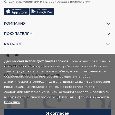
Следите за новинками и статусом заказа в приложении
КОМПАНИЯ
ПОКУПАТЕЛЯМ
КАТАЛОГ
Данный сайт использует файлы cookies.
Часть из них обязательны
с технической точки зрения и не могут быть отключены. Если вы
AR FASHION
Карта сайта
хотите продолжить пользоваться сайтом, то вы соглашаетесь с их
2026
ВСЕ ПРАВА ЗАЩИЩЕНЫ
обработкой. Часть файлов cookies осуществляет сбор
аналитической информации для улучшения сайта и формирования
индивидуальных предложений. Вы можете согласиться с их
сбором или отказаться. Изменить настройки обработки cookies вы
всегда можете в своем браузере. Детальная информация указана в
Политике
Я согласен