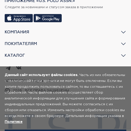
ПРИЛОЖЕНИЕ «U.S. POLO ASSN.»
Следите за новинками и статусом заказа в приложении
КОМПАНИЯ
ПОКУПАТЕЛЯМ
КАТАЛОГ
Данный сайт использует файлы cookies.
Часть из них обязательны
с технической точки зрения и не могут быть отключены. Если вы
AR FASHION
Карта сайта
хотите продолжить пользоваться сайтом, то вы соглашаетесь с их
2026
ВСЕ ПРАВА ЗАЩИЩЕНЫ
обработкой. Часть файлов cookies осуществляет сбор
аналитической информации для улучшения сайта и формирования
индивидуальных предложений. Вы можете согласиться с их
сбором или отказаться. Изменить настройки обработки cookies вы
всегда можете в своем браузере. Детальная информация указана в
Политике