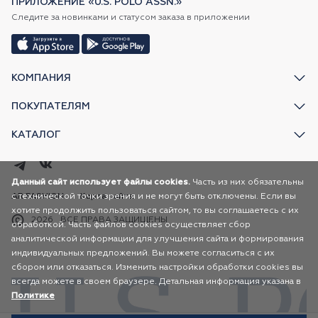
ПРИЛОЖЕНИЕ «U.S. POLO ASSN.»
Следите за новинками и статусом заказа в приложении
КОМПАНИЯ
ПОКУПАТЕЛЯМ
КАТАЛОГ
Данный сайт использует файлы cookies.
Часть из них обязательны
с технической точки зрения и не могут быть отключены. Если вы
AR FASHION
Карта сайта
хотите продолжить пользоваться сайтом, то вы соглашаетесь с их
2026
ВСЕ ПРАВА ЗАЩИЩЕНЫ
обработкой. Часть файлов cookies осуществляет сбор
аналитической информации для улучшения сайта и формирования
индивидуальных предложений. Вы можете согласиться с их
сбором или отказаться. Изменить настройки обработки cookies вы
всегда можете в своем браузере. Детальная информация указана в
Политике