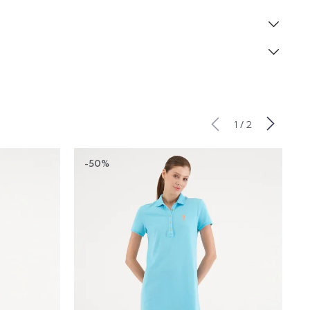
/
1
2
-50%