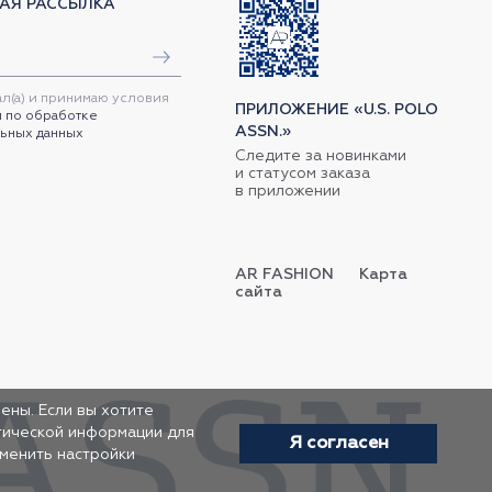
АЯ РАССЫЛКА
ал(а) и принимаю условия
ПРИЛОЖЕНИЕ «U.S. POLO
 по обработке
ASSN.»
ьных данных
Следите за новинками
и статусом заказа
в приложении
AR FASHION
Карта
сайта
ены. Если вы хотите
итической информации для
Я согласен
зменить настройки