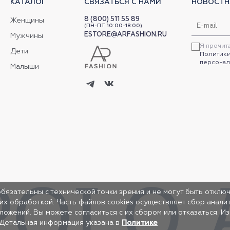
КАТАЛОГ
СВЯЗАТЬСЯ С НАМИ
НОВОСТН
8 (800) 511 55 89
Женщины
(ПН-ПТ 10:00-18:00)
ESTORE@ARFASHION.RU
Мужчины
Я прочит
Дети
Политики
персонал
Малыши
обязательны с технической точки зрения и не могут быть отключ
 их обработкой. Часть файлов cookies осуществляет сбор анал
жений. Вы можете согласиться с их сбором или отказаться. И
 Детальная информация указана в
Политике