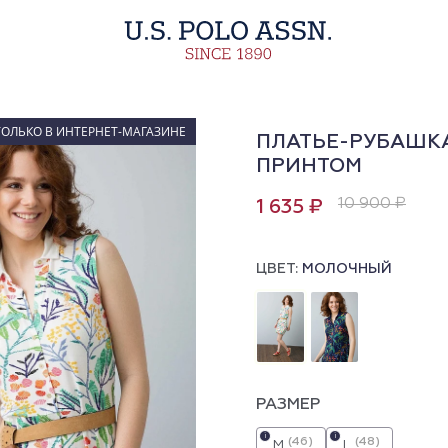
ТОЛЬКО В ИНТЕРНЕТ-МАГАЗИНЕ
ПЛАТЬЕ-РУБАШКА
ПРИНТОМ
10 900 ₽
1 635 ₽
ЦВЕТ:
МОЛОЧНЫЙ
РАЗМЕР
i
i
(46)
(48)
M
L