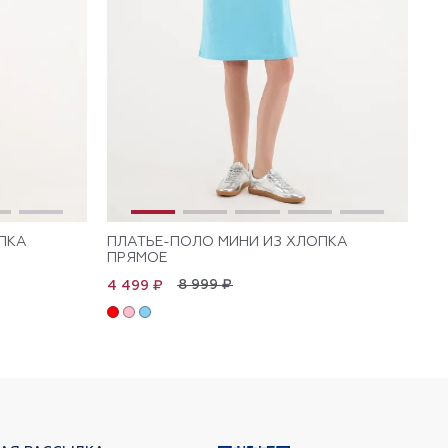
ПКА
ПЛАТЬЕ-ПОЛО МИНИ ИЗ ХЛОПКА
ПЛ
ПРЯМОЕ
КО
ПР
8 999 ₽
4 499 ₽
4 