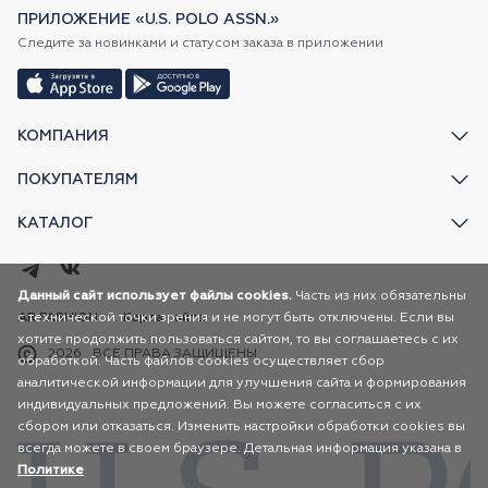
ПРИЛОЖЕНИЕ «U.S. POLO ASSN.»
Следите за новинками и статусом заказа в приложении
КОМПАНИЯ
ПОКУПАТЕЛЯМ
КАТАЛОГ
Данный сайт использует файлы cookies.
Часть из них обязательны
с технической точки зрения и не могут быть отключены. Если вы
AR FASHION
Карта сайта
хотите продолжить пользоваться сайтом, то вы соглашаетесь с их
2026
ВСЕ ПРАВА ЗАЩИЩЕНЫ
обработкой. Часть файлов cookies осуществляет сбор
аналитической информации для улучшения сайта и формирования
индивидуальных предложений. Вы можете согласиться с их
сбором или отказаться. Изменить настройки обработки cookies вы
всегда можете в своем браузере. Детальная информация указана в
Политике