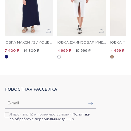
ЮБКА МАКСИ ИЗ ЛИОЦЕЛЛА С ХЛОПКОМ
ЮБКА ДЖИНСОВАЯ МИДИ
14 800 ₽
10 999 ₽
8
7 400 ₽
4 999 ₽
4 499 ₽
НОВОСТНАЯ РАССЫЛКА
Я прочитал(а) и принимаю условия
Политики
по обработке персональных данных