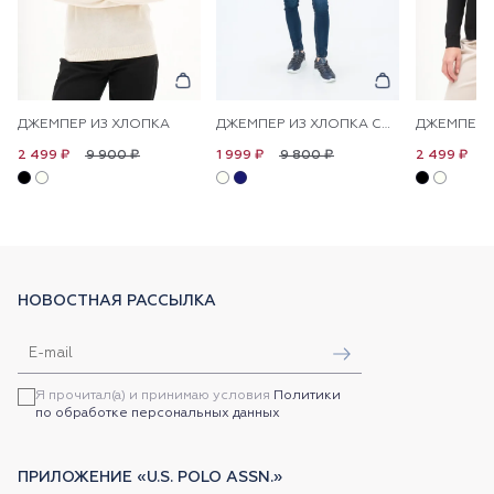
ДЖЕМПЕР ИЗ ХЛОПКА
ДЖЕМПЕР ИЗ ХЛОПКА СВОБОДНЫЙ
ДЖЕМПЕР 
9 900 ₽
9 800 ₽
9
2 499 ₽
1 999 ₽
2 499 ₽
НОВОСТНАЯ РАССЫЛКА
Я прочитал(а) и принимаю условия
Политики
по обработке персональных данных
ПРИЛОЖЕНИЕ «U.S. POLO ASSN.»