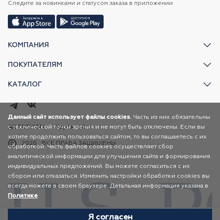
Следите за новинками и статусом заказа в приложении
КОМПАНИЯ
ПОКУПАТЕЛЯМ
КАТАЛОГ
Данный сайт использует файлы cookies.
Часть из них обязательны
с технической точки зрения и не могут быть отключены. Если вы
AR FASHION
Карта сайта
хотите продолжить пользоваться сайтом, то вы соглашаетесь с их
2026
ВСЕ ПРАВА ЗАЩИЩЕНЫ
обработкой. Часть файлов cookies осуществляет сбор
аналитической информации для улучшения сайта и формирования
индивидуальных предложений. Вы можете согласиться с их
сбором или отказаться. Изменить настройки обработки cookies вы
всегда можете в своем браузере. Детальная информация указана в
Политике
Я согласен