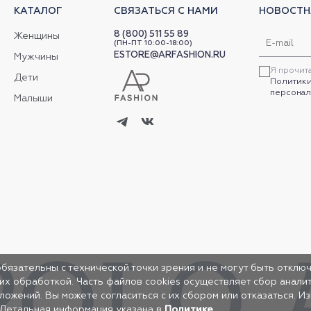
КАТАЛОГ
СВЯЗАТЬСЯ С НАМИ
НОВОСТН
8 (800) 511 55 89
Женщины
(ПН-ПТ 10:00-18:00)
ESTORE@ARFASHION.RU
Мужчины
Я прочит
Дети
Политики
персонал
Малыши
обязательны с технической точки зрения и не могут быть отключ
 их обработкой. Часть файлов cookies осуществляет сбор анал
жений. Вы можете согласиться с их сбором или отказаться. И
 Детальная информация указана в
Политике