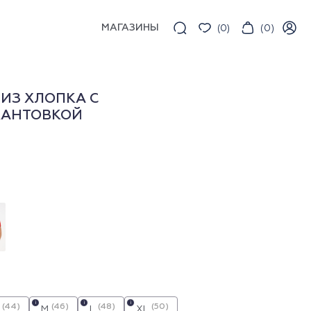
МАГАЗИНЫ
(
0
)
(
0
)
ИЗ ХЛОПКА С
КАНТОВКОЙ
i
i
i
(44)
(46)
(48)
(50)
M
L
XL