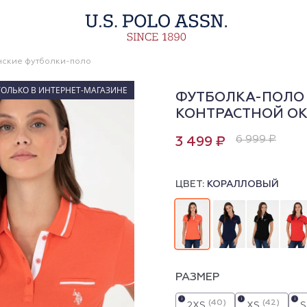
ские футболки-поло
ТОЛЬКО В ИНТЕРНЕТ-МАГАЗИНЕ
ФУТБОЛКА-ПОЛО 
КОНТРАСТНОЙ О
6 999 ₽
3 499 ₽
ЦВЕТ:
КОРАЛЛОВЫЙ
РАЗМЕР
i
i
i
(40)
(42)
2XS
XS
S