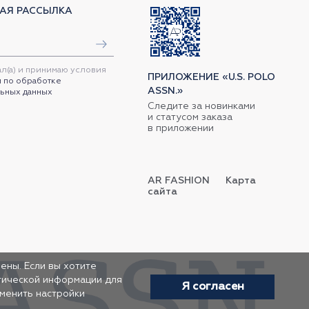
АЯ РАССЫЛКА
ал(а) и принимаю условия
ПРИЛОЖЕНИЕ «U.S. POLO
 по обработке
ASSN.»
ьных данных
Следите за новинками
и статусом заказа
в приложении
AR FASHION
Карта
сайта
ены. Если вы хотите
итической информации для
Я согласен
зменить настройки