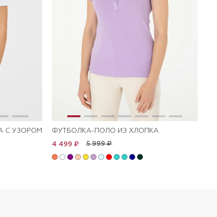
А С УЗОРОМ
ФУТБОЛКА-ПОЛО ИЗ ХЛОПКА
ФУ
5 999 ₽
4 499 ₽
4 