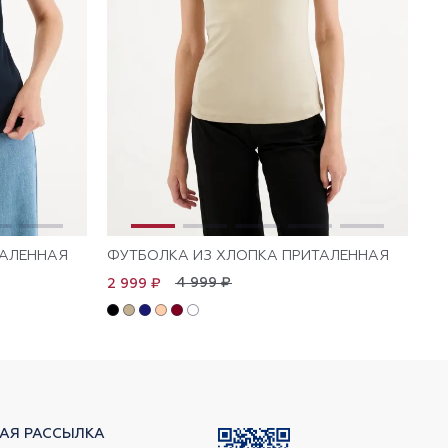
ТАЛЕННАЯ
ФУТБОЛКА ИЗ ХЛОПКА ПРИТАЛЕННАЯ
ФУ
4 999 ₽
2 999 ₽
1 
АЯ РАССЫЛКА