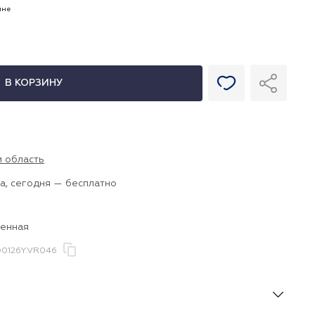
ине
В КОРЗИНУ
и область
а, сегодня — бесплатно
ленная
0126Y.VR046