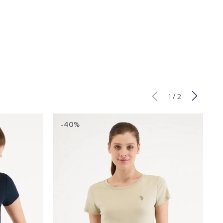
/
1
2
-40%