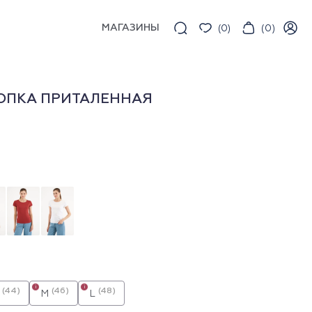
МАГАЗИНЫ
(
0
)
(
0
)
ОПКА ПРИТАЛЕННАЯ
i
i
(44)
(46)
(48)
M
L