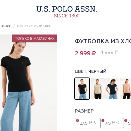
 майки
Женские футболки
ТОЛЬКО В МАГАЗИНАХ
ФУТБОЛКА ИЗ ХЛ
4 999 ₽
2 999 ₽
ЦВЕТ:
ЧЕРНЫЙ
РАЗМЕР
i
i
i
(40)
(42)
2XS
XS
S