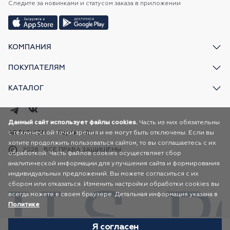
Следите за новинками и статусом заказа в приложении
КОМПАНИЯ
ПОКУПАТЕЛЯМ
КАТАЛОГ
Данный сайт использует файлы cookies.
Часть из них обязательны
с технической точки зрения и не могут быть отключены. Если вы
AR FASHION
Карта сайта
хотите продолжить пользоваться сайтом, то вы соглашаетесь с их
2026
ВСЕ ПРАВА ЗАЩИЩЕНЫ
обработкой. Часть файлов cookies осуществляет сбор
аналитической информации для улучшения сайта и формирования
индивидуальных предложений. Вы можете согласиться с их
сбором или отказаться. Изменить настройки обработки cookies вы
всегда можете в своем браузере. Детальная информация указана в
Политике
Я согласен