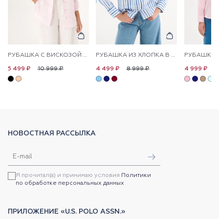
РУБАШКА С ВИСКОЗОЙ СВОБОДНАЯ
РУБАШКА ИЗ ХЛОПКА В ПОЛОСКУ ПРЯМАЯ
10 999 ₽
8 999 ₽
1
5 499 ₽
4 499 ₽
4 999 ₽
НОВОСТНАЯ РАССЫЛКА
Я прочитал(а) и принимаю условия
Политики
по обработке персональных данных
ПРИЛОЖЕНИЕ «U.S. POLO ASSN.»