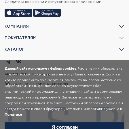
Следите за новинками и статусом заказа в приложении
КОМПАНИЯ
ПОКУПАТЕЛЯМ
КАТАЛОГ
Данный сайт использует файлы cookies.
Часть из них обязательны
с технической точки зрения и не могут быть отключены. Если вы
AR FASHION
Карта сайта
хотите продолжить пользоваться сайтом, то вы соглашаетесь с их
2026
ВСЕ ПРАВА ЗАЩИЩЕНЫ
обработкой. Часть файлов cookies осуществляет сбор
аналитической информации для улучшения сайта и формирования
индивидуальных предложений. Вы можете согласиться с их
сбором или отказаться. Изменить настройки обработки cookies вы
всегда можете в своем браузере. Детальная информация указана в
Политике
Я согласен