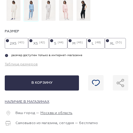
РАЗМЕР
i
i
i
i
i
i
(40)
(42)
(44)
(46)
(48)
(50)
2XS
XS
S
M
L
XL
размер доступен только в интернет-магазине
i
Таблица размеров
В КОРЗИНУ
НАЛИЧИЕ В МАГАЗИНАХ
Ваш город —
Москва и область
Самовывоз из магазина, сегодня — бесплатно