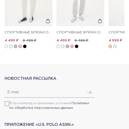
СПОРТИВНЫЕ БРЮКИ ОДНОТОННЫЕ
СПОРТИВНЫЕ БРЮКИ ОДНОТОННЫЕ
9 499 ₽
9 499 ₽
1
4 499 ₽
4 499 ₽
4 999 ₽
НОВОСТНАЯ РАССЫЛКА
Я прочитал(а) и принимаю условия
Политики
по обработке персональных данных
ПРИЛОЖЕНИЕ «U.S. POLO ASSN.»