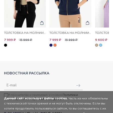
ТОЛСТОВКА НА МОЛНИИ С КАПЮШОНОМ
ТОЛСТОВКА НА МОЛНИИ С КАПЮШОНОМ
15 999 ₽
15 999 ₽
1
7 999 ₽
7 999 ₽
9 600 ₽
НОВОСТНАЯ РАССЫЛКА
Я прочитал(а) и принимаю условия
Политики
Данный сайт использует файлы cookies.
Часть из них обязательны
по обработке персональных данных
с технической точки зрения и не могут быть отключены. Если вы
хотите продолжить пользоваться сайтом, то вы соглашаетесь с их