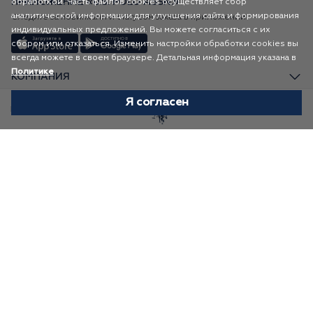
ПРИЛОЖЕНИЕ «U.S. POLO ASSN.»
обработкой. Часть файлов cookies осуществляет сбор
аналитической информации для улучшения сайта и формирования
Следите за новинками и статусом заказа в приложении
индивидуальных предложений. Вы можете согласиться с их
сбором или отказаться. Изменить настройки обработки cookies вы
всегда можете в своем браузере. Детальная информация указана в
Политике
КОМПАНИЯ
Я согласен
ПОКУПАТЕЛЯМ
Избранное
Каталог
Корзина
Профиль
КАТАЛОГ
AR FASHION
Карта сайта
2026
ВСЕ ПРАВА ЗАЩИЩЕНЫ