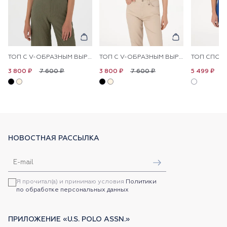
ТОП С V-ОБРАЗНЫМ ВЫРЕЗОМ
ТОП С V-ОБРАЗНЫМ ВЫРЕЗОМ
ТОП СПОР
7 600 ₽
7 600 ₽
1
3 800 ₽
3 800 ₽
5 499 ₽
НОВОСТНАЯ РАССЫЛКА
Я прочитал(а) и принимаю условия
Политики
по обработке персональных данных
ПРИЛОЖЕНИЕ «U.S. POLO ASSN.»