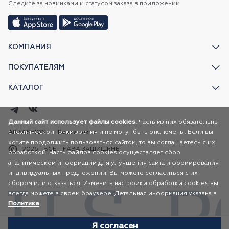
Следите за новинками и статусом заказа в приложении
КОМПАНИЯ
ПОКУПАТЕЛЯМ
КАТАЛОГ
Данный сайт использует файлы cookies.
Часть из них обязательны
с технической точки зрения и не могут быть отключены. Если вы
AR FASHION
Карта сайта
хотите продолжить пользоваться сайтом, то вы соглашаетесь с их
2026
ВСЕ ПРАВА ЗАЩИЩЕНЫ
обработкой. Часть файлов cookies осуществляет сбор
аналитической информации для улучшения сайта и формирования
индивидуальных предложений. Вы можете согласиться с их
сбором или отказаться. Изменить настройки обработки cookies вы
всегда можете в своем браузере. Детальная информация указана в
Политике
Я согласен