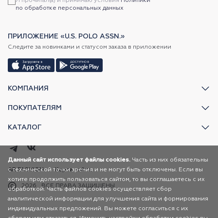
Я прочитал(а) и принимаю условия
Политики
по обработке персональных данных
ПРИЛОЖЕНИЕ «U.S. POLO ASSN.»
Следите за новинками и статусом заказа в приложении
КОМПАНИЯ
ПОКУПАТЕЛЯМ
КАТАЛОГ
Данный сайт использует файлы cookies.
Часть из них обязательны
AR FASHION
с технической точки зрения и не могут быть отключены. Если вы
Карта сайта
хотите продолжить пользоваться сайтом, то вы соглашаетесь с их
2026
ВСЕ ПРАВА ЗАЩИЩЕНЫ
обработкой. Часть файлов cookies осуществляет сбор
аналитической информации для улучшения сайта и формирования
индивидуальных предложений. Вы можете согласиться с их