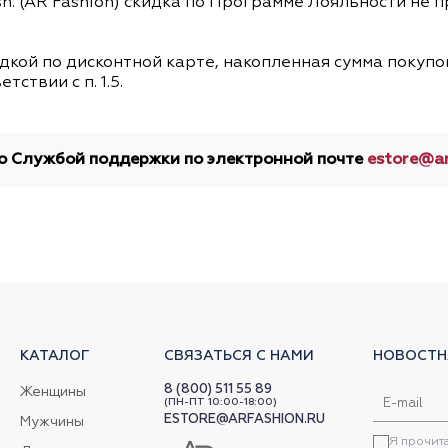
ssn. (AR Fashion) скидка по Программе Лояльности не
кидкой по дисконтной карте, накопленная сумма покуп
ствии с п. 1.5.
 со Службой поддержки по электронной почте
estore@ar
КАТАЛОГ
СВЯЗАТЬСЯ С НАМИ
НОВОСТН
8 (800) 511 55 89
Женщины
(ПН-ПТ 10:00-18:00)
ESTORE@ARFASHION.RU
Мужчины
Я прочит