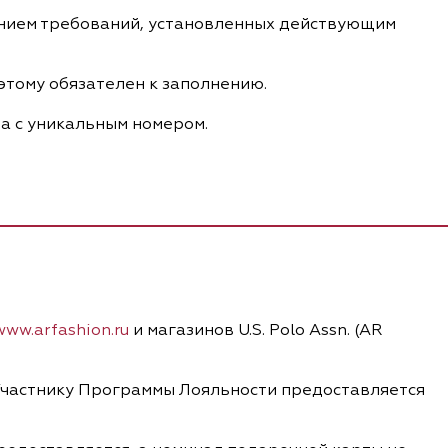
ением требований, установленных действующим
этому обязателен к заполнению.
а с уникальным номером.
www.arfashion.ru
и магазинов U.S. Polo Assn. (AR
м Участнику Программы Лояльности предоставляется