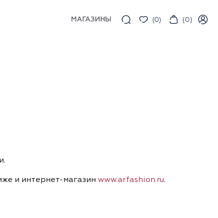
МАГАЗИНЫ
(
0
)
(
0
)
и.
 ниже и интернет-магазин
www.arfashion.ru
.