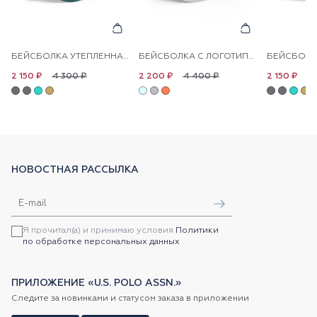
БЕЙСБОЛКА УТЕПЛЕННАЯ С ЛОГОТИПОМ
БЕЙСБОЛКА С ЛОГОТИПОМ
4 300 ₽
4 400 ₽
4
2 150 ₽
2 200 ₽
2 150 ₽
НОВОСТНАЯ РАССЫЛКА
Я прочитал(а) и принимаю условия
Политики
по обработке персональных данных
ПРИЛОЖЕНИЕ «U.S. POLO ASSN.»
Следите за новинками и статусом заказа в приложении