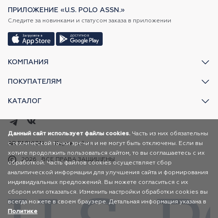
ПРИЛОЖЕНИЕ «U.S. POLO ASSN.»
Следите за новинками и статусом заказа в приложении
КОМПАНИЯ
ПОКУПАТЕЛЯМ
КАТАЛОГ
Данный сайт использует файлы cookies.
Часть из них обязательны
с технической точки зрения и не могут быть отключены. Если вы
AR FASHION
Карта сайта
хотите продолжить пользоваться сайтом, то вы соглашаетесь с их
2026
ВСЕ ПРАВА ЗАЩИЩЕНЫ
обработкой. Часть файлов cookies осуществляет сбор
аналитической информации для улучшения сайта и формирования
индивидуальных предложений. Вы можете согласиться с их
сбором или отказаться. Изменить настройки обработки cookies вы
всегда можете в своем браузере. Детальная информация указана в
Политике