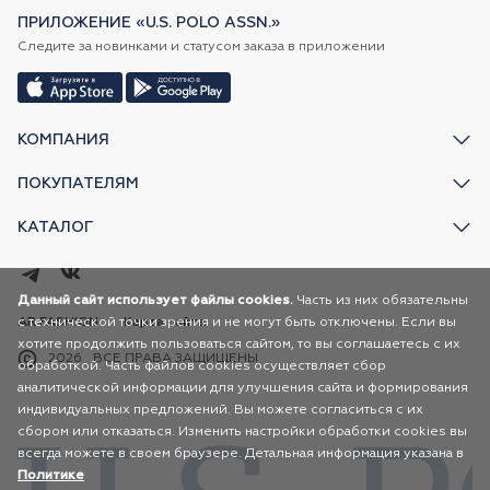
ПРИЛОЖЕНИЕ «U.S. POLO ASSN.»
Следите за новинками и статусом заказа в приложении
КОМПАНИЯ
ПОКУПАТЕЛЯМ
КАТАЛОГ
Данный сайт использует файлы cookies.
Часть из них обязательны
с технической точки зрения и не могут быть отключены. Если вы
AR FASHION
Карта сайта
хотите продолжить пользоваться сайтом, то вы соглашаетесь с их
2026
ВСЕ ПРАВА ЗАЩИЩЕНЫ
обработкой. Часть файлов cookies осуществляет сбор
аналитической информации для улучшения сайта и формирования
индивидуальных предложений. Вы можете согласиться с их
сбором или отказаться. Изменить настройки обработки cookies вы
всегда можете в своем браузере. Детальная информация указана в
Политике