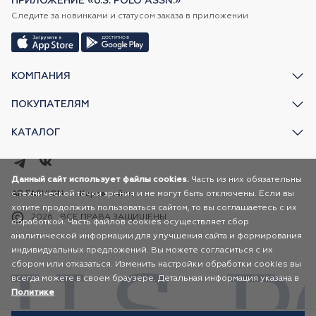
ПРИЛОЖЕНИЕ «U.S. POLO ASSN.»
Следите за новинками и статусом заказа в приложении
КОМПАНИЯ
ПОКУПАТЕЛЯМ
КАТАЛОГ
Данный сайт использует файлы cookies.
Часть из них обязательны
с технической точки зрения и не могут быть отключены. Если вы
AR FASHION
Карта сайта
хотите продолжить пользоваться сайтом, то вы соглашаетесь с их
2026
ВСЕ ПРАВА ЗАЩИЩЕНЫ
обработкой. Часть файлов cookies осуществляет сбор
аналитической информации для улучшения сайта и формирования
индивидуальных предложений. Вы можете согласиться с их
сбором или отказаться. Изменить настройки обработки cookies вы
всегда можете в своем браузере. Детальная информация указана в
Политике