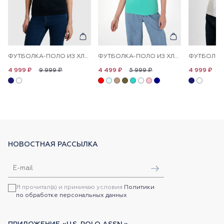
ФУТБОЛКА-ПОЛО ИЗ ХЛОПКА С УЗОРОМ КОСЫ
ФУТБОЛКА-ПОЛО ИЗ ХЛОПКА С ПРИНТОМ НА ПЛАНКЕ
9 999 ₽
5 999 ₽
9
4 999 ₽
4 499 ₽
4 999 ₽
НОВОСТНАЯ РАССЫЛКА
Я прочитал(а) и принимаю условия
Политики
по обработке персональных данных