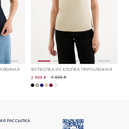
ТАЛЕННАЯ
ФУТБОЛКА ИЗ ХЛОПКА ПРИТАЛЕННАЯ
ФУ
4 999 ₽
2 999 ₽
1 
АЯ РАССЫЛКА