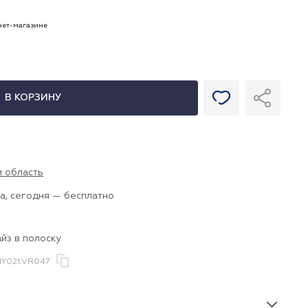
рнет-магазине
В КОРЗИНУ
и область
а, сегодня — бесплатно
йз в полоску
Y021.VR047