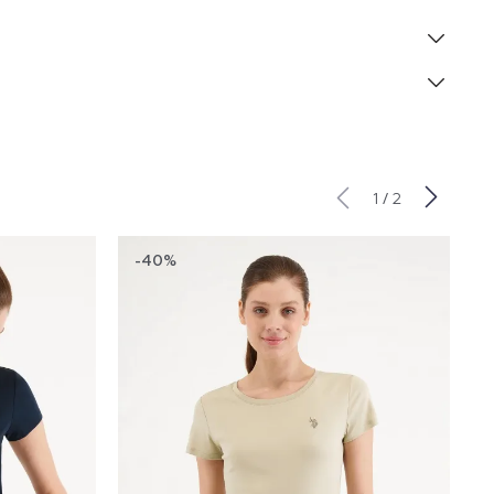
/
1
2
-40%