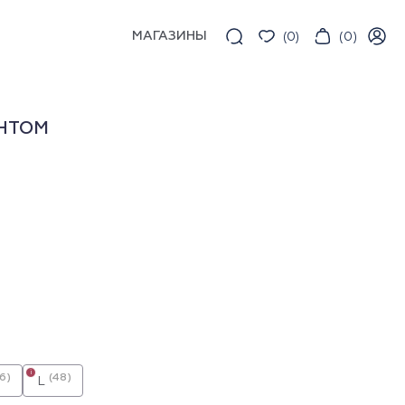
МАГАЗИНЫ
(
0
)
(
0
)
НТОМ
i
6)
(48)
L