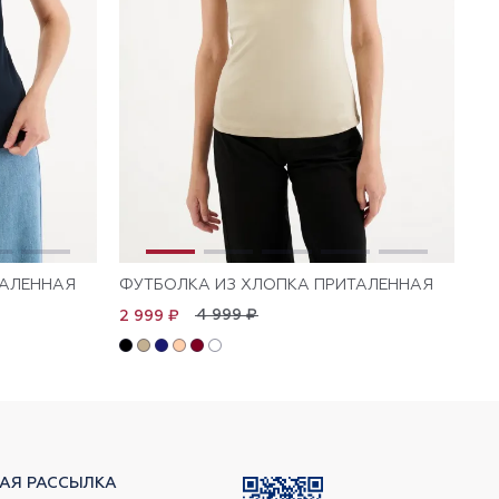
ТАЛЕННАЯ
ФУТБОЛКА ИЗ ХЛОПКА ПРИТАЛЕННАЯ
ФУ
4 999 ₽
2 999 ₽
1 
АЯ РАССЫЛКА