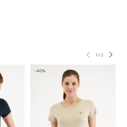
/
1
2
-40%