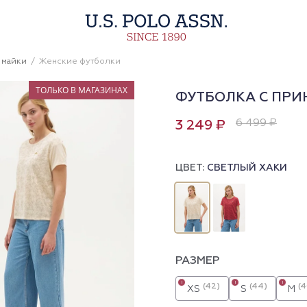
 майки
Женские футболки
ТОЛЬКО В МАГАЗИНАХ
ФУТБОЛКА С ПРИ
6 499 ₽
3 249 ₽
ЦВЕТ:
СВЕТЛЫЙ ХАКИ
РАЗМЕР
i
i
i
(42)
(44)
(4
XS
S
M