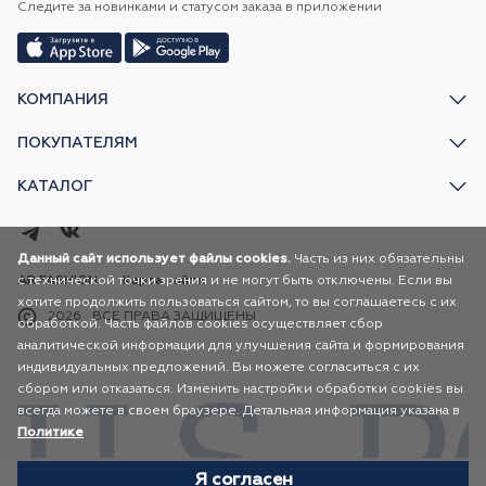
Следите за новинками и статусом заказа в приложении
КОМПАНИЯ
ПОКУПАТЕЛЯМ
КАТАЛОГ
Данный сайт использует файлы cookies.
Часть из них обязательны
с технической точки зрения и не могут быть отключены. Если вы
AR FASHION
Карта сайта
хотите продолжить пользоваться сайтом, то вы соглашаетесь с их
2026
ВСЕ ПРАВА ЗАЩИЩЕНЫ
обработкой. Часть файлов cookies осуществляет сбор
аналитической информации для улучшения сайта и формирования
индивидуальных предложений. Вы можете согласиться с их
сбором или отказаться. Изменить настройки обработки cookies вы
всегда можете в своем браузере. Детальная информация указана в
Политике
Я согласен