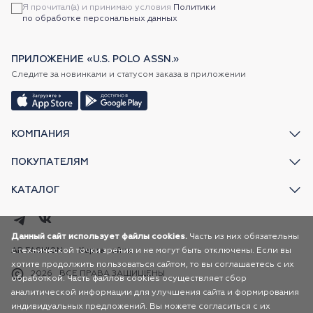
Я прочитал(а) и принимаю условия
Политики
по обработке персональных данных
ПРИЛОЖЕНИЕ «U.S. POLO ASSN.»
Следите за новинками и статусом заказа в приложении
КОМПАНИЯ
ПОКУПАТЕЛЯМ
КАТАЛОГ
Данный сайт использует файлы cookies.
Часть из них обязательны
с технической точки зрения и не могут быть отключены. Если вы
AR FASHION
Карта сайта
хотите продолжить пользоваться сайтом, то вы соглашаетесь с их
2026
ВСЕ ПРАВА ЗАЩИЩЕНЫ
обработкой. Часть файлов cookies осуществляет сбор
аналитической информации для улучшения сайта и формирования
индивидуальных предложений. Вы можете согласиться с их