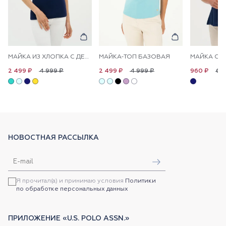
МАЙКА ИЗ ХЛОПКА С ДЕКОРАТИВНЫМИ ПУГОВИЦАМИ
МАЙКА-ТОП БАЗОВАЯ
4 999 ₽
4 999 ₽
6 
2 499 ₽
2 499 ₽
960 ₽
НОВОСТНАЯ РАССЫЛКА
Я прочитал(а) и принимаю условия
Политики
по обработке персональных данных
ПРИЛОЖЕНИЕ «U.S. POLO ASSN.»