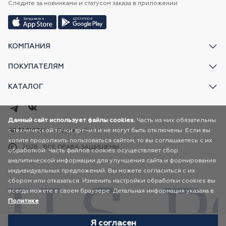
Следите за новинками и статусом заказа в приложении
КОМПАНИЯ
ПОКУПАТЕЛЯМ
КАТАЛОГ
Данный сайт использует файлы cookies.
Часть из них обязательны
с технической точки зрения и не могут быть отключены. Если вы
AR FASHION
Карта сайта
хотите продолжить пользоваться сайтом, то вы соглашаетесь с их
2026
ВСЕ ПРАВА ЗАЩИЩЕНЫ
обработкой. Часть файлов cookies осуществляет сбор
аналитической информации для улучшения сайта и формирования
индивидуальных предложений. Вы можете согласиться с их
сбором или отказаться. Изменить настройки обработки cookies вы
всегда можете в своем браузере. Детальная информация указана в
Политике
Я согласен