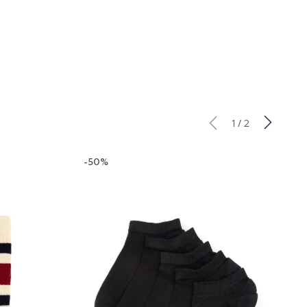
/
1
2
-50%