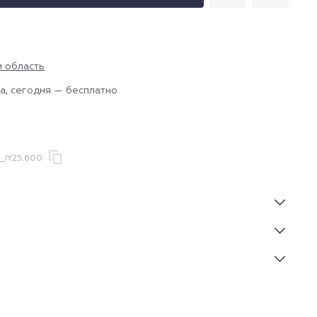
и область
а, сегодня — бесплатно
IY25.600