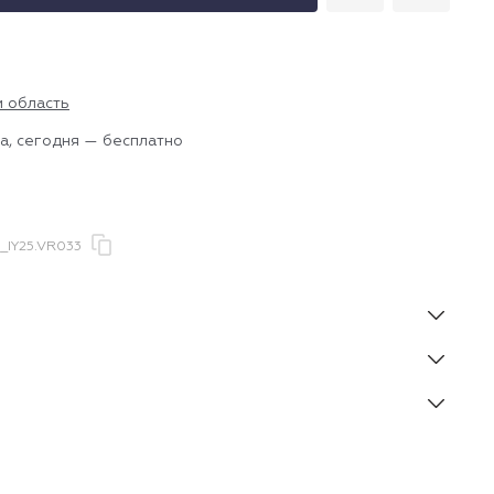
и область
а, сегодня — бесплатно
IY25.VR033