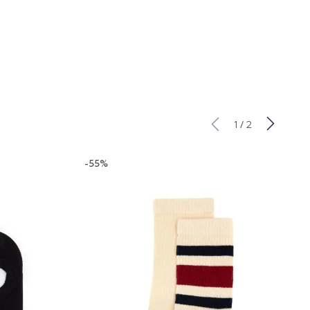
/
1
2
-55%