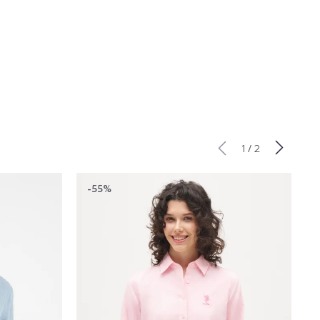
/
1
2
-55%