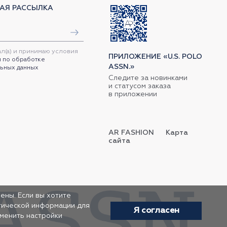
АЯ РАССЫЛКА
ал(а) и принимаю условия
ПРИЛОЖЕНИЕ «U.S. POLO
 по обработке
ASSN.»
ьных данных
Следите за новинками
и статусом заказа
в приложении
AR FASHION
Карта
сайта
ены. Если вы хотите
итической информации для
Я согласен
зменить настройки