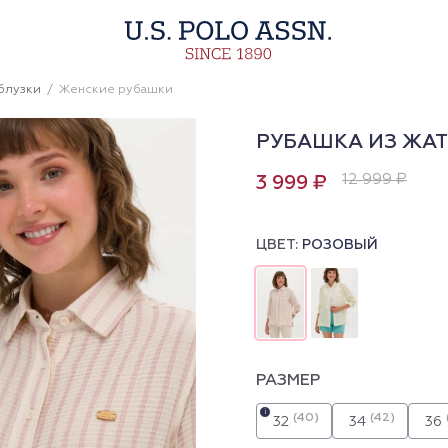
блузки
Женские рубашки
РУБАШКА ИЗ ЖА
12 999 ₽
3 999 ₽
ЦВЕТ:
РОЗОВЫЙ
РАЗМЕР
i
(40)
(42)
32
34
36