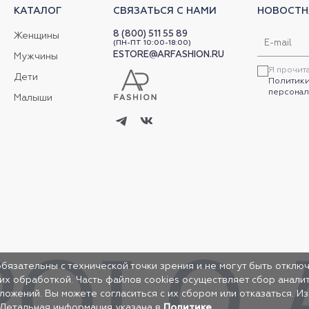
КАТАЛОГ
СВЯЗАТЬСЯ С НАМИ
НОВОСТН
8 (800) 511 55 89
Женщины
(ПН-ПТ 10:00-18:00)
ESTORE@ARFASHION.RU
Мужчины
Я прочит
Дети
Политики
персонал
Малыши
обязательны с технической точки зрения и не могут быть отключ
 их обработкой. Часть файлов cookies осуществляет сбор анал
жений. Вы можете согласиться с их сбором или отказаться. И
 Детальная информация указана в
Политике