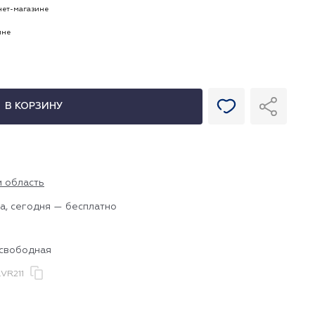
рнет-магазине
ине
В КОРЗИНУ
и область
а, сегодня — бесплатно
 свободная
VR211