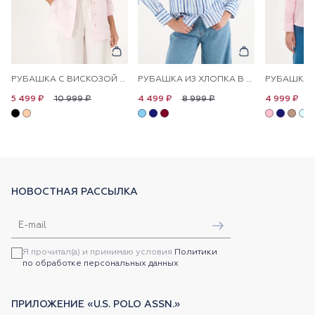
РУБАШКА С ВИСКОЗОЙ СВОБОДНАЯ
РУБАШКА ИЗ ХЛОПКА В ПОЛОСКУ ПРЯМАЯ
10 999 ₽
8 999 ₽
1
5 499 ₽
4 499 ₽
4 999 ₽
НОВОСТНАЯ РАССЫЛКА
Я прочитал(а) и принимаю условия
Политики
по обработке персональных данных
ПРИЛОЖЕНИЕ «U.S. POLO ASSN.»