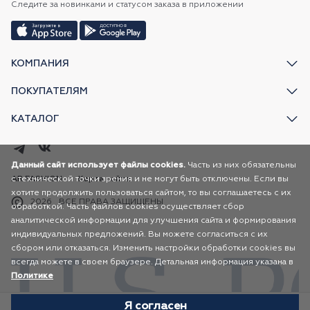
Следите за новинками и статусом заказа в приложении
КОМПАНИЯ
ПОКУПАТЕЛЯМ
КАТАЛОГ
Данный сайт использует файлы cookies.
Часть из них обязательны
с технической точки зрения и не могут быть отключены. Если вы
AR FASHION
Карта сайта
хотите продолжить пользоваться сайтом, то вы соглашаетесь с их
2026
ВСЕ ПРАВА ЗАЩИЩЕНЫ
обработкой. Часть файлов cookies осуществляет сбор
аналитической информации для улучшения сайта и формирования
индивидуальных предложений. Вы можете согласиться с их
сбором или отказаться. Изменить настройки обработки cookies вы
всегда можете в своем браузере. Детальная информация указана в
Политике
Я согласен