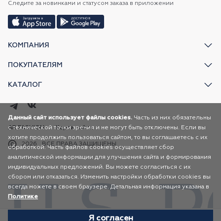
Следите за новинками и статусом заказа в приложении
КОМПАНИЯ
ПОКУПАТЕЛЯМ
КАТАЛОГ
Данный сайт использует файлы cookies.
Часть из них обязательны
с технической точки зрения и не могут быть отключены. Если вы
AR FASHION
Карта сайта
хотите продолжить пользоваться сайтом, то вы соглашаетесь с их
2026
ВСЕ ПРАВА ЗАЩИЩЕНЫ
обработкой. Часть файлов cookies осуществляет сбор
аналитической информации для улучшения сайта и формирования
индивидуальных предложений. Вы можете согласиться с их
сбором или отказаться. Изменить настройки обработки cookies вы
всегда можете в своем браузере. Детальная информация указана в
Политике
Я согласен