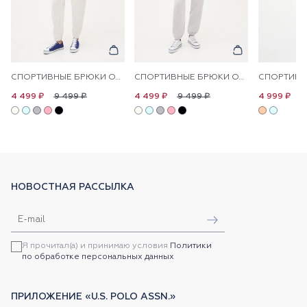
СПОРТИВНЫЕ БРЮКИ ОДНОТОННЫЕ
СПОРТИВНЫЕ БРЮКИ ОДНОТОННЫЕ
9 499 ₽
9 499 ₽
1
4 499 ₽
4 499 ₽
4 999 ₽
НОВОСТНАЯ РАССЫЛКА
Я прочитал(а) и принимаю условия
Политики
по обработке персональных данных
ПРИЛОЖЕНИЕ «U.S. POLO ASSN.»