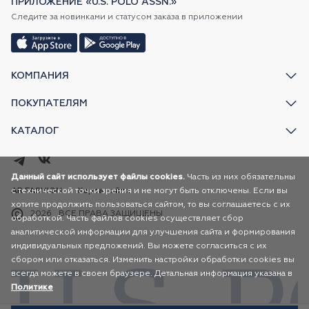
ПРИЛОЖЕНИЕ «U.S. POLO ASSN.»
Следите за новинками и статусом заказа в приложении
КОМПАНИЯ
ПОКУПАТЕЛЯМ
КАТАЛОГ
Данный сайт использует файлы cookies.
Часть из них обязательны
с технической точки зрения и не могут быть отключены. Если вы
AR FASHION
Карта сайта
хотите продолжить пользоваться сайтом, то вы соглашаетесь с их
2026
ВСЕ ПРАВА ЗАЩИЩЕНЫ
обработкой. Часть файлов cookies осуществляет сбор
аналитической информации для улучшения сайта и формирования
индивидуальных предложений. Вы можете согласиться с их
сбором или отказаться. Изменить настройки обработки cookies вы
всегда можете в своем браузере. Детальная информация указана в
Политике