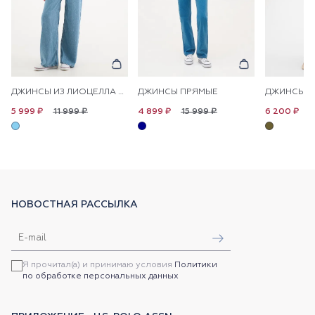
ДЖИНСЫ ИЗ ЛИОЦЕЛЛА НА КУЛИСКЕ ШИРОКИЕ
ДЖИНСЫ ПРЯМЫЕ
11 999 ₽
15 999 ₽
1
5 999 ₽
4 899 ₽
6 200 ₽
НОВОСТНАЯ РАССЫЛКА
Я прочитал(а) и принимаю условия
Политики
по обработке персональных данных