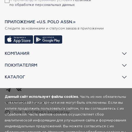
Я прочитал(а) и принимаю условия
Политики
по обработке персональных данных
ПРИЛОЖЕНИЕ «U.S. POLO ASSN.»
Следите за новинками и статусом заказа в приложении
КОМПАНИЯ
ПОКУПАТЕЛЯМ
КАТАЛОГ
Данный сайт использует файлы cookies.
Часть из них обязательны
с технической точки зрения и не могут быть отключены. Если вы
AR FASHION
Карта сайта
хотите продолжить пользоваться сайтом, то вы соглашаетесь с их
2026
ВСЕ ПРАВА ЗАЩИЩЕНЫ
обработкой. Часть файлов cookies осуществляет сбор
аналитической информации для улучшения сайта и формирования
индивидуальных предложений. Вы можете согласиться с их