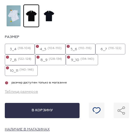
РАЗМЕР
i
i
(98-104)
(104-110)
(110-116)
(116-122)
3_4
4_5
5_6
6_7
i
i
i
(122-128)
(128-134)
(134-140)
7_8
8_9
9_10
i
(140-146)
10_11
размер доступен только в магазине
i
Таблица размеров
В КОРЗИНУ
НАЛИЧИЕ В МАГАЗИНАХ