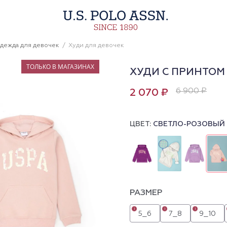
дежда для девочек
Худи для девочек
ТОЛЬКО В МАГАЗИНАХ
ХУДИ С ПРИНТОМ
6 900 ₽
2 070 ₽
ЦВЕТ:
СВЕТЛО-РОЗОВЫЙ
РАЗМЕР
i
i
i
5_6
7_8
9_10