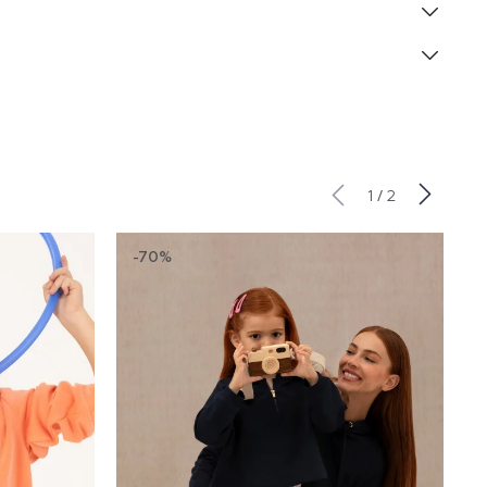
/
1
2
-70%