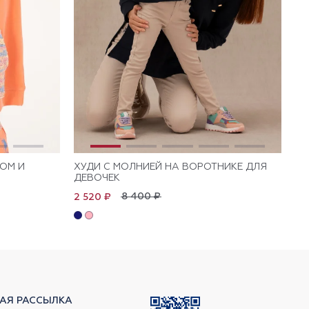
ОМ И
ХУДИ С МОЛНИЕЙ НА ВОРОТНИКЕ ДЛЯ
ХУ
ДЕВОЧЕК
ДЕ
8 400 ₽
2 520 ₽
2 
АЯ РАССЫЛКА