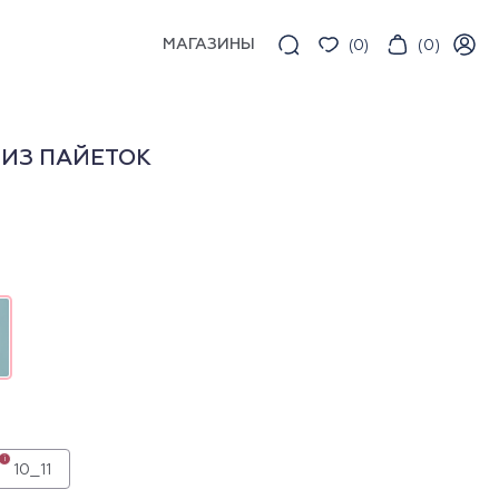
МАГАЗИНЫ
(
0
)
(
0
)
 ИЗ ПАЙЕТОК
i
10_11