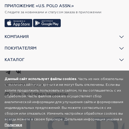
ПРИЛОЖЕНИЕ «U.S. POLO ASSN.»
Следите за новинками и статусом заказа в приложении
КОМПАНИЯ
ПОКУПАТЕЛЯМ
КАТАЛОГ
Данный сайт использует файлы cookies.
Часть из них обязательны
с технической точки зрения и не могут быть отключены. Если вы
AR FASHION
Карта сайта
хотите продолжить пользоваться сайтом, то вы соглашаетесь с их
2026
ВСЕ ПРАВА ЗАЩИЩЕНЫ
обработкой. Часть файлов cookies осуществляет сбор
аналитической информации для улучшения сайта и формирования
индивидуальных предложений. Вы можете согласиться с их
сбором или отказаться. Изменить настройки обработки cookies вы
всегда можете в своем браузере. Детальная информация указана в
Политике