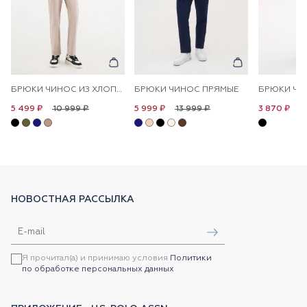
БРЮКИ ЧИНОС ИЗ ХЛОПКА ПРЯМЫЕ
БРЮКИ ЧИНОС ПРЯМЫЕ
БРЮКИ ЧИ
10 999 ₽
13 999 ₽
1
5 499 ₽
5 999 ₽
3 870 ₽
НОВОСТНАЯ РАССЫЛКА
Я прочитал(а) и принимаю условия
Политики
по обработке персональных данных