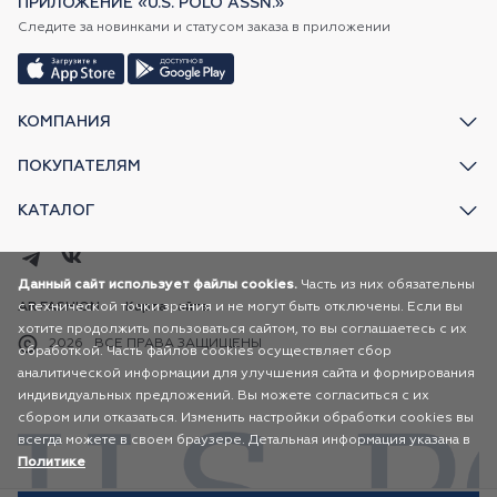
ПРИЛОЖЕНИЕ «U.S. POLO ASSN.»
Следите за новинками и статусом заказа в приложении
КОМПАНИЯ
ПОКУПАТЕЛЯМ
КАТАЛОГ
Данный сайт использует файлы cookies.
Часть из них обязательны
с технической точки зрения и не могут быть отключены. Если вы
AR FASHION
Карта сайта
хотите продолжить пользоваться сайтом, то вы соглашаетесь с их
2026
ВСЕ ПРАВА ЗАЩИЩЕНЫ
обработкой. Часть файлов cookies осуществляет сбор
аналитической информации для улучшения сайта и формирования
индивидуальных предложений. Вы можете согласиться с их
сбором или отказаться. Изменить настройки обработки cookies вы
всегда можете в своем браузере. Детальная информация указана в
Политике