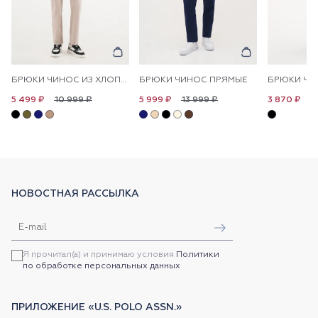
БРЮКИ ЧИНОС ИЗ ХЛОПКА ПРЯМЫЕ
БРЮКИ ЧИНОС ПРЯМЫЕ
БРЮКИ ЧИ
10 999 ₽
13 999 ₽
1
5 499 ₽
5 999 ₽
3 870 ₽
НОВОСТНАЯ РАССЫЛКА
Я прочитал(а) и принимаю условия
Политики
по обработке персональных данных
ПРИЛОЖЕНИЕ «U.S. POLO ASSN.»