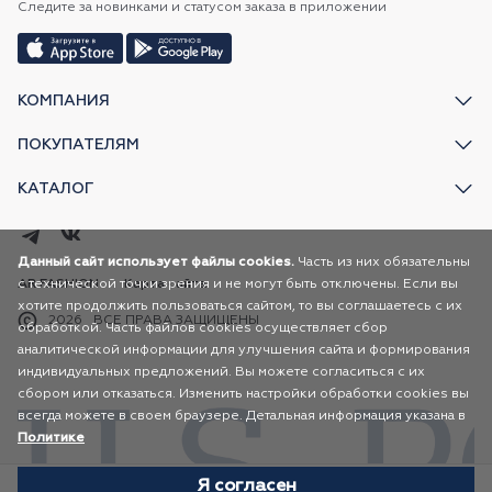
Следите за новинками и статусом заказа в приложении
КОМПАНИЯ
ПОКУПАТЕЛЯМ
КАТАЛОГ
Данный сайт использует файлы cookies.
Часть из них обязательны
с технической точки зрения и не могут быть отключены. Если вы
AR FASHION
Карта сайта
хотите продолжить пользоваться сайтом, то вы соглашаетесь с их
2026
ВСЕ ПРАВА ЗАЩИЩЕНЫ
обработкой. Часть файлов cookies осуществляет сбор
аналитической информации для улучшения сайта и формирования
индивидуальных предложений. Вы можете согласиться с их
сбором или отказаться. Изменить настройки обработки cookies вы
всегда можете в своем браузере. Детальная информация указана в
Политике
Я согласен