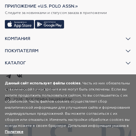
ПРИЛОЖЕНИЕ «U.S. POLO ASSN.»
Следите за новинками и статусом заказа в приложении
КОМПАНИЯ
ПОКУПАТЕЛЯМ
КАТАЛОГ
Данный сайт использует файлы cookies.
Часть из них обязательны
с технической точки зрения и не могут быть отключены. Если вы
AR FASHION
Карта сайта
хотите продолжить пользоваться сайтом, то вы соглашаетесь с их
2026
ВСЕ ПРАВА ЗАЩИЩЕНЫ
обработкой. Часть файлов cookies осуществляет сбор
аналитической информации для улучшения сайта и формирования
индивидуальных предложений. Вы можете согласиться с их
сбором или отказаться. Изменить настройки обработки cookies вы
всегда можете в своем браузере. Детальная информация указана в
Политике