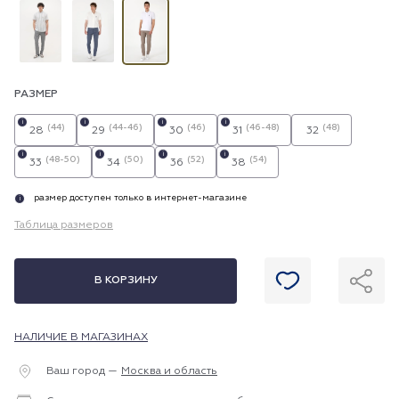
РАЗМЕР
i
i
i
i
(44)
(44-46)
(46)
(46-48)
(48)
28
29
30
31
32
i
i
i
i
(48-50)
(50)
(52)
(54)
33
34
36
38
размер доступен только в интернет-магазине
i
Таблица размеров
В КОРЗИНУ
НАЛИЧИЕ В МАГАЗИНАХ
Ваш город —
Москва и область