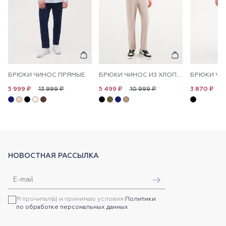
БРЮКИ ЧИНОС ПРЯМЫЕ
БРЮКИ ЧИНОС ИЗ ХЛОПКА ПРЯМЫЕ
БРЮКИ ЧИ
13 999 ₽
10 999 ₽
1
5 999 ₽
5 499 ₽
3 870 ₽
НОВОСТНАЯ РАССЫЛКА
Я прочитал(а) и принимаю условия
Политики
по обработке персональных данных