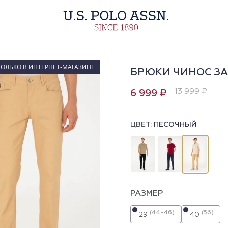
ТОЛЬКО В ИНТЕРНЕТ-МАГАЗИНЕ
БРЮКИ ЧИНОС З
13 999 ₽
6 999 ₽
ЦВЕТ:
ПЕСОЧНЫЙ
РАЗМЕР
i
i
(44-46)
(56)
29
40