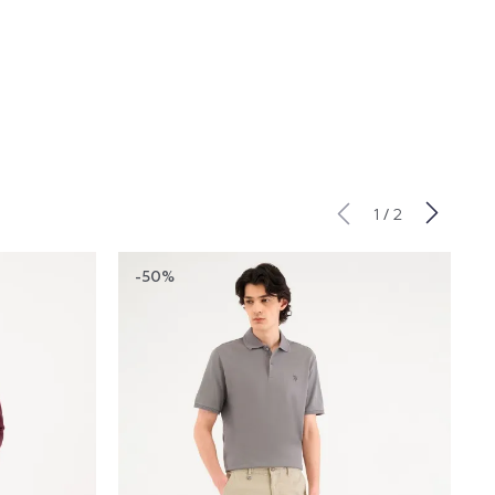
/
1
2
-50%